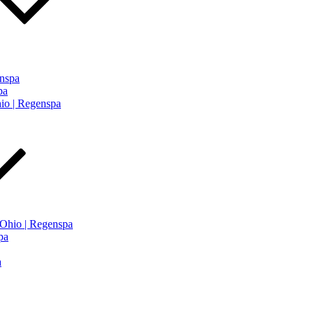
nspa
pa
hio | Regenspa
 Ohio | Regenspa
pa
a