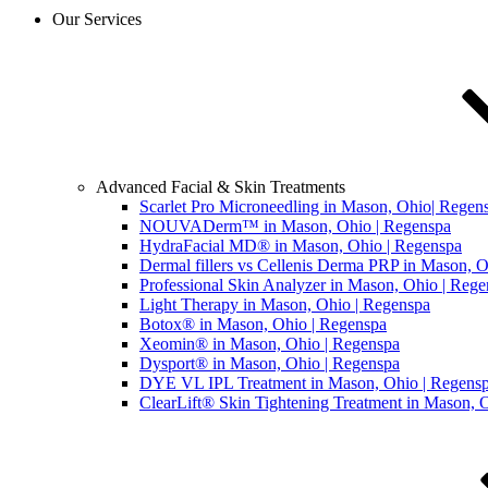
Our Services
Advanced Facial & Skin Treatments
Scarlet Pro Microneedling in Mason, Ohio| Regen
NOUVADerm™ in Mason, Ohio | Regenspa
HydraFacial MD® in Mason, Ohio | Regenspa
Dermal fillers vs Cellenis Derma PRP in Mason, 
Professional Skin Analyzer in Mason, Ohio | Reg
Light Therapy in Mason, Ohio | Regenspa
Botox® in Mason, Ohio | Regenspa
Xeomin® in Mason, Ohio | Regenspa
Dysport® in Mason, Ohio | Regenspa
DYE VL IPL Treatment in Mason, Ohio | Regens
ClearLift® Skin Tightening Treatment in Mason, 