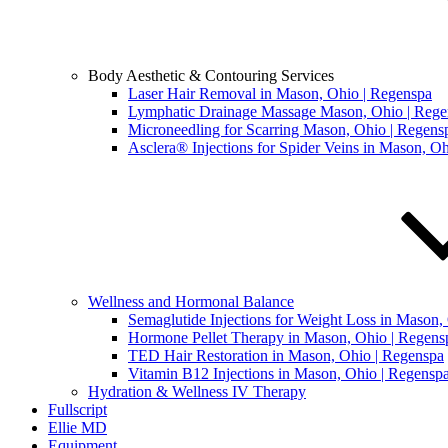
Body Aesthetic & Contouring Services
Laser Hair Removal in Mason, Ohio | Regenspa
Lymphatic Drainage Massage Mason, Ohio | Rege
Microneedling for Scarring Mason, Ohio | Regens
Asclera® Injections for Spider Veins in Mason, O
Wellness and Hormonal Balance
Semaglutide Injections for Weight Loss in Mason,
Hormone Pellet Therapy in Mason, Ohio | Regens
TED Hair Restoration in Mason, Ohio | Regenspa
Vitamin B12 Injections in Mason, Ohio | Regensp
Hydration & Wellness IV Therapy
Fullscript
Ellie MD
Equipment