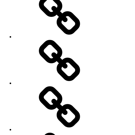
Our
Services
Fullscript
Ellie