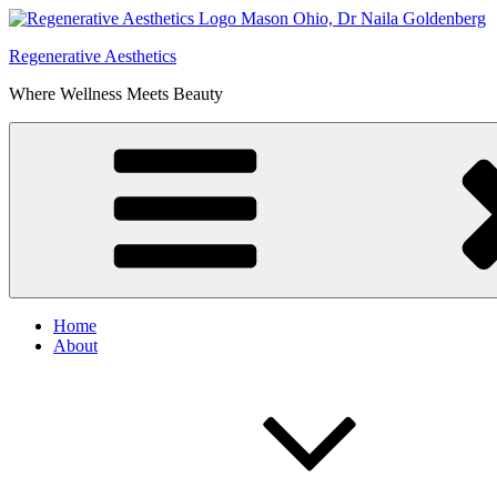
Skip
to
Regenerative Aesthetics
content
Where Wellness Meets Beauty
Home
About